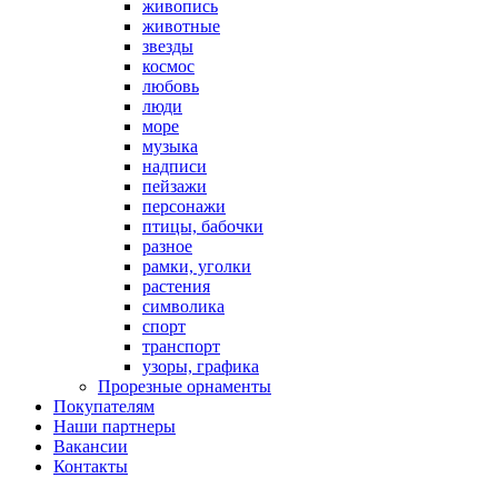
живопись
животные
звезды
космос
любовь
люди
море
музыка
надписи
пейзажи
персонажи
птицы, бабочки
разное
рамки, уголки
растения
символика
спорт
транспорт
узоры, графика
Прорезные орнаменты
Покупателям
Наши партнеры
Вакансии
Контакты