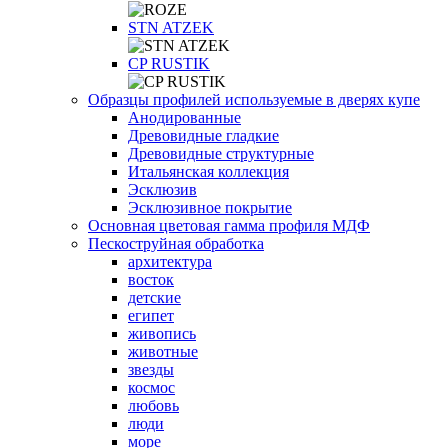
STN ATZEK
СP RUSTIK
Образцы профилей используемые в дверях купе
Анодированные
Древовидные гладкие
Древовидные структурные
Итальянская коллекция
Эсклюзив
Эсклюзивное покрытие
Основная цветовая гамма профиля МДФ
Пескоструйная обработка
архитектура
восток
детские
египет
живопись
животные
звезды
космос
любовь
люди
море