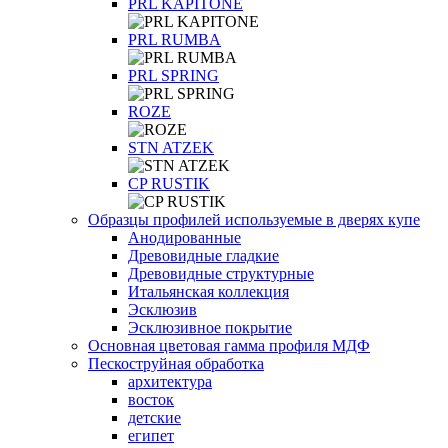
PRL KAPITONE
PRL RUMBA
PRL SPRING
ROZE
STN ATZEK
СP RUSTIK
Образцы профилей используемые в дверях купе
Анодированные
Древовидные гладкие
Древовидные структурные
Итальянская коллекция
Эсклюзив
Эсклюзивное покрытие
Основная цветовая гамма профиля МДФ
Пескоструйная обработка
архитектура
восток
детские
египет