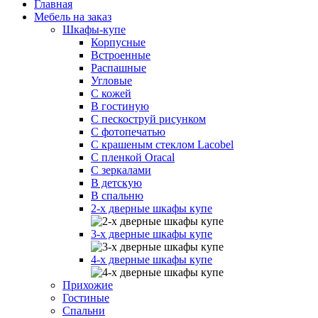
Главная
Мебель на заказ
Шкафы-купе
Корпусные
Встроенные
Распашные
Угловые
С кожей
В гостиную
С пескоструй рисунком
С фотопечатью
С крашеным стеклом Lacobel
С пленкой Oracal
С зеркалами
В детскую
В спальню
2-х дверные шкафы купе
3-х дверные шкафы купе
4-х дверные шкафы купе
Прихожие
Гостиные
Спальни