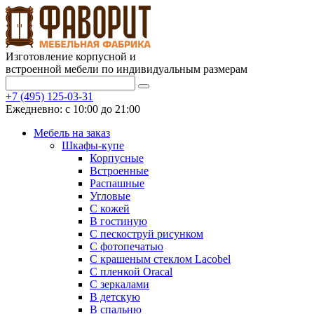
Изготовление корпусной и
встроенной мебели по индивидуальным размерам
+7 (495) 125-03-31
Ежедневно: с 10:00 до 21:00
Мебель на заказ
Шкафы-купе
Корпусные
Встроенные
Распашные
Угловые
С кожей
В гостиную
С пескоструй рисунком
С фотопечатью
С крашеным стеклом Lacobel
С пленкой Oracal
С зеркалами
В детскую
В спальню