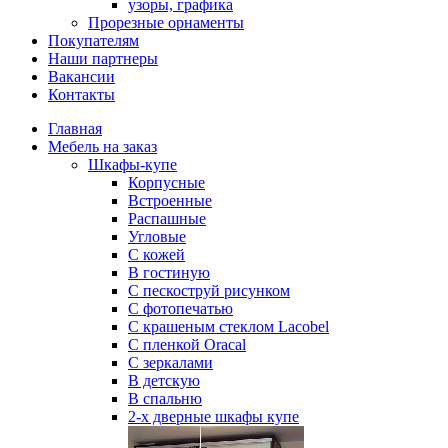
узоры, графика
Прорезные орнаменты
Покупателям
Наши партнеры
Вакансии
Контакты
Главная
Мебель на заказ
Шкафы-купе
Корпусные
Встроенные
Распашные
Угловые
С кожей
В гостиную
С пескоструй рисунком
С фотопечатью
С крашеным стеклом Lacobel
С пленкой Oracal
С зеркалами
В детскую
В спальню
2-х дверные шкафы купе