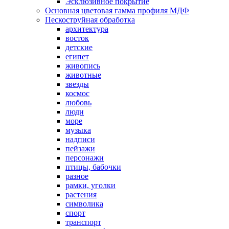
Эсклюзивное покрытие
Основная цветовая гамма профиля МДФ
Пескоструйная обработка
архитектура
восток
детские
египет
живопись
животные
звезды
космос
любовь
люди
море
музыка
надписи
пейзажи
персонажи
птицы, бабочки
разное
рамки, уголки
растения
символика
спорт
транспорт