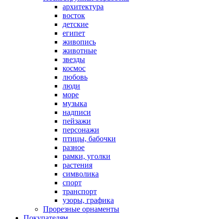
архитектура
восток
детские
египет
живопись
животные
звезды
космос
любовь
люди
море
музыка
надписи
пейзажи
персонажи
птицы, бабочки
разное
рамки, уголки
растения
символика
спорт
транспорт
узоры, графика
Прорезные орнаменты
Покупателям