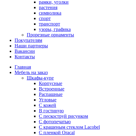
рамки, уголки
растения
символика
спорт
транспорт
узоры, графика
Прорезные орнаменты
Покупателям
Наши партнеры
Вакансии
Контакты
Главная
Мебель на заказ
Шкафы-купе
Корпусные
Встроенные
Распашные
Угловые
С кожей
В гостиную
С пескоструй рисунком
С фотопечатью
С крашеным стеклом Lacobel
С пленкой Oracal