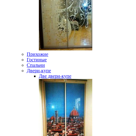
Прихожие
Гостиные
Спальни
Двери-купе
Две двери-купе