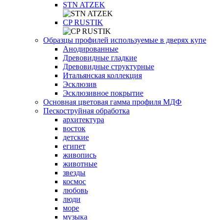
STN ATZEK
СP RUSTIK
Образцы профилей используемые в дверях купе
Анодированные
Древовидные гладкие
Древовидные структурные
Итальянская коллекция
Эсклюзив
Эсклюзивное покрытие
Основная цветовая гамма профиля МДФ
Пескоструйная обработка
архитектура
восток
детские
египет
живопись
животные
звезды
космос
любовь
люди
море
музыка