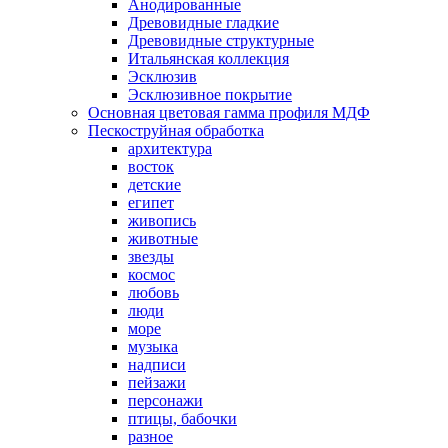
Анодированные
Древовидные гладкие
Древовидные структурные
Итальянская коллекция
Эсклюзив
Эсклюзивное покрытие
Основная цветовая гамма профиля МДФ
Пескоструйная обработка
архитектура
восток
детские
египет
живопись
животные
звезды
космос
любовь
люди
море
музыка
надписи
пейзажи
персонажи
птицы, бабочки
разное