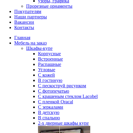
узоры, графика
Прорезные орнаменты
Покупателям
Наши партнеры
Вакансии
Контакты
Главная
Мебель на заказ
Шкафы-купе
Корпусные
Встроенные
Распашные
Угловые
С кожей
В гостиную
С пескоструй рисунком
С фотопечатью
С крашеным стеклом Lacobel
С пленкой Oracal
С зеркалами
В детскую
В спальню
2-х дверные шкафы купе