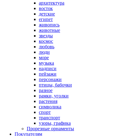
архитектура
восток
детские
египет
живопись
животные
звезды
космос
любовь
люди
море
музыка
надписи
пейзажи
персонажи
птицы, бабочки
разное
рамки, уголки
растения
символика
спорт
транспорт
узоры, графика
Прорезные орнаменты
Покупателям