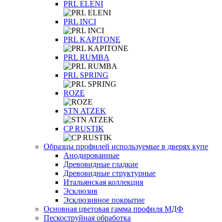
PRL ELENI
PRL INCI
PRL KAPITONE
PRL RUMBA
PRL SPRING
ROZE
STN ATZEK
СP RUSTIK
Образцы профилей используемые в дверях купе
Анодированные
Древовидные гладкие
Древовидные структурные
Итальянская коллекция
Эсклюзив
Эсклюзивное покрытие
Основная цветовая гамма профиля МДФ
Пескоструйная обработка