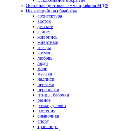
Эсклюзивное покрытие
Основная цветовая гамма профиля МДФ
Пескоструйная обработка
архитектура
восток
детские
египет
живопись
животные
звезды
космос
любовь
люди
море
музыка
надписи
пейзажи
персонажи
птицы, бабочки
разное
рамки, уголки
растения
символика
спорт
транспорт