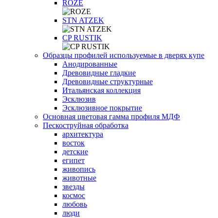
ROZE
STN ATZEK
СP RUSTIK
Образцы профилей используемые в дверях купе
Анодированные
Древовидные гладкие
Древовидные структурные
Итальянская коллекция
Эсклюзив
Эсклюзивное покрытие
Основная цветовая гамма профиля МДФ
Пескоструйная обработка
архитектура
восток
детские
египет
живопись
животные
звезды
космос
любовь
люди