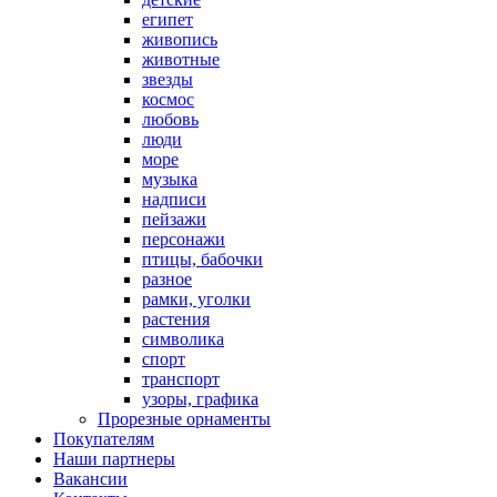
египет
живопись
животные
звезды
космос
любовь
люди
море
музыка
надписи
пейзажи
персонажи
птицы, бабочки
разное
рамки, уголки
растения
символика
спорт
транспорт
узоры, графика
Прорезные орнаменты
Покупателям
Наши партнеры
Вакансии