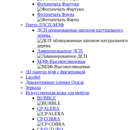
Фотопечать Фартуки
Фотопечать Фауна
Цвета ЛДСП-МДФ
ДСП облицованные шпоном натурального
дерева.
Ламинированное ДСП
МДФ-Высокоглянцевые
3D панели мдф с фрезеровкой
Lacobel
Декоротивные пленки Oracal
Зеркала
Искусственная кожа для мебели
BUBBLE
CP ALERA
CP COBRA
CP FUTURO