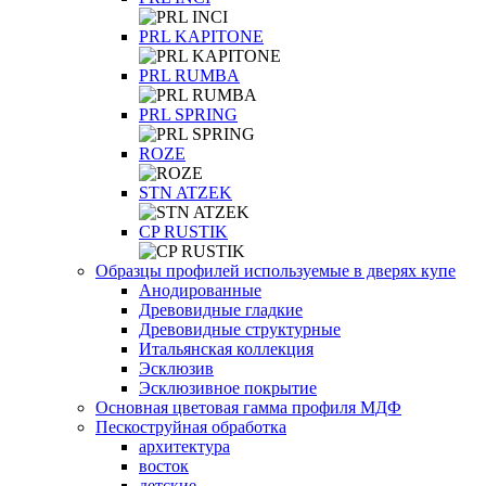
PRL KAPITONE
PRL RUMBA
PRL SPRING
ROZE
STN ATZEK
СP RUSTIK
Образцы профилей используемые в дверях купе
Анодированные
Древовидные гладкие
Древовидные структурные
Итальянская коллекция
Эсклюзив
Эсклюзивное покрытие
Основная цветовая гамма профиля МДФ
Пескоструйная обработка
архитектура
восток
детские