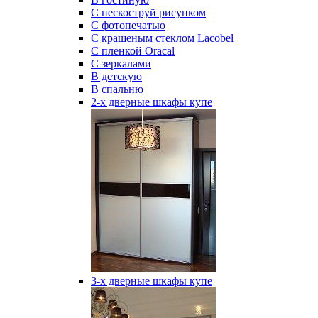
С пескоструй рисунком
С фотопечатью
С крашеным стеклом Lacobel
С пленкой Oracal
С зеркалами
В детскую
В спальню
2-х дверные шкафы купе
3-х дверные шкафы купе