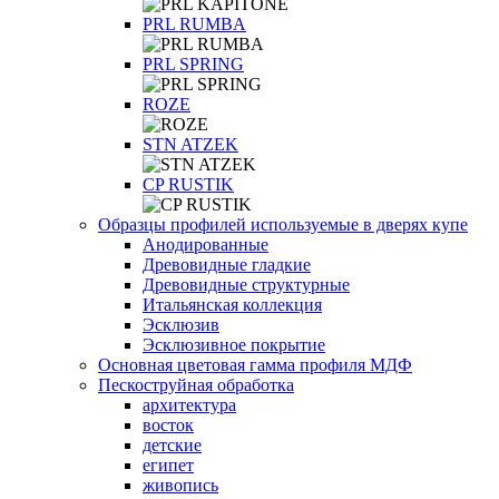
PRL RUMBA
PRL SPRING
ROZE
STN ATZEK
СP RUSTIK
Образцы профилей используемые в дверях купе
Анодированные
Древовидные гладкие
Древовидные структурные
Итальянская коллекция
Эсклюзив
Эсклюзивное покрытие
Основная цветовая гамма профиля МДФ
Пескоструйная обработка
архитектура
восток
детские
египет
живопись