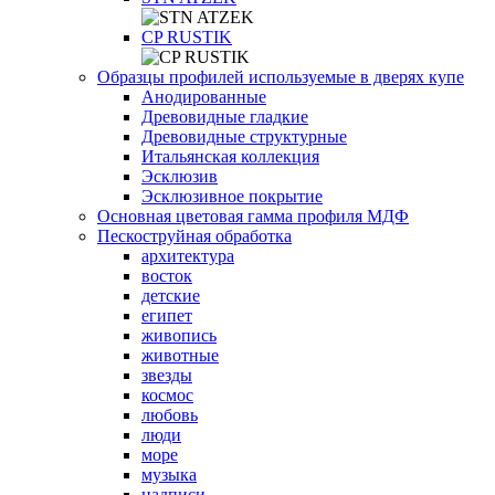
СP RUSTIK
Образцы профилей используемые в дверях купе
Анодированные
Древовидные гладкие
Древовидные структурные
Итальянская коллекция
Эсклюзив
Эсклюзивное покрытие
Основная цветовая гамма профиля МДФ
Пескоструйная обработка
архитектура
восток
детские
египет
живопись
животные
звезды
космос
любовь
люди
море
музыка
надписи