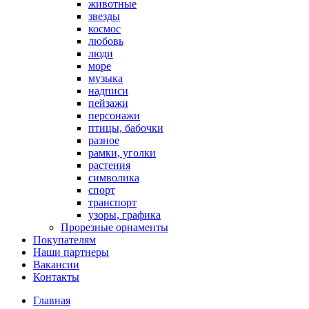
животные
звезды
космос
любовь
люди
море
музыка
надписи
пейзажи
персонажи
птицы, бабочки
разное
рамки, уголки
растения
символика
спорт
транспорт
узоры, графика
Прорезные орнаменты
Покупателям
Наши партнеры
Вакансии
Контакты
Главная