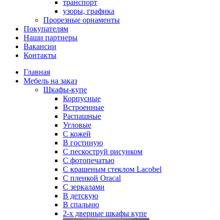
транспорт
узоры, графика
Прорезные орнаменты
Покупателям
Наши партнеры
Вакансии
Контакты
Главная
Мебель на заказ
Шкафы-купе
Корпусные
Встроенные
Распашные
Угловые
С кожей
В гостиную
С пескоструй рисунком
С фотопечатью
С крашеным стеклом Lacobel
С пленкой Oracal
С зеркалами
В детскую
В спальню
2-х дверные шкафы купе