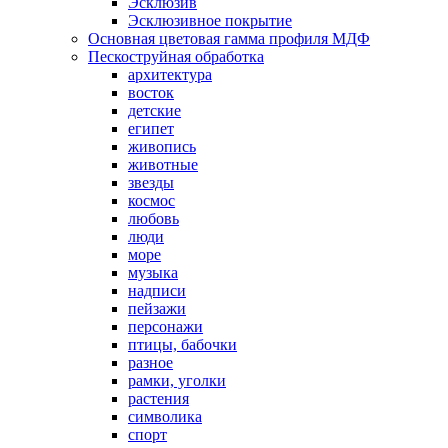
Эсклюзив
Эсклюзивное покрытие
Основная цветовая гамма профиля МДФ
Пескоструйная обработка
архитектура
восток
детские
египет
живопись
животные
звезды
космос
любовь
люди
море
музыка
надписи
пейзажи
персонажи
птицы, бабочки
разное
рамки, уголки
растения
символика
спорт