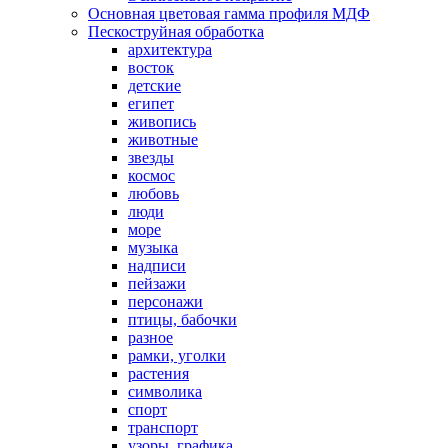
Основная цветовая гамма профиля МДФ
Пескоструйная обработка
архитектура
восток
детские
египет
живопись
животные
звезды
космос
любовь
люди
море
музыка
надписи
пейзажи
персонажи
птицы, бабочки
разное
рамки, уголки
растения
символика
спорт
транспорт
узоры, графика