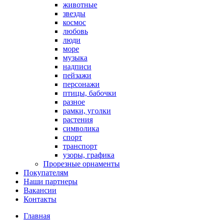
животные
звезды
космос
любовь
люди
море
музыка
надписи
пейзажи
персонажи
птицы, бабочки
разное
рамки, уголки
растения
символика
спорт
транспорт
узоры, графика
Прорезные орнаменты
Покупателям
Наши партнеры
Вакансии
Контакты
Главная