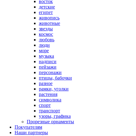
восток
детские
египет
живопись
животные
звезды
космос
любовь
люди
море
музыка
надписи
пейзажи
персонажи
птицы, бабочки
разное
рамки, уголки
растения
символика
спорт
транспорт
узоры, графика
Прорезные орнаменты
Покупателям
Наши партнеры