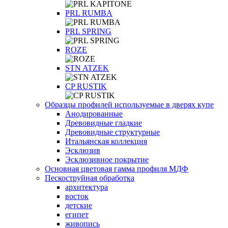
PRL RUMBA
PRL SPRING
ROZE
STN ATZEK
СP RUSTIK
Образцы профилей используемые в дверях купе
Анодированные
Древовидные гладкие
Древовидные структурные
Итальянская коллекция
Эсклюзив
Эсклюзивное покрытие
Основная цветовая гамма профиля МДФ
Пескоструйная обработка
архитектура
восток
детские
египет
живопись