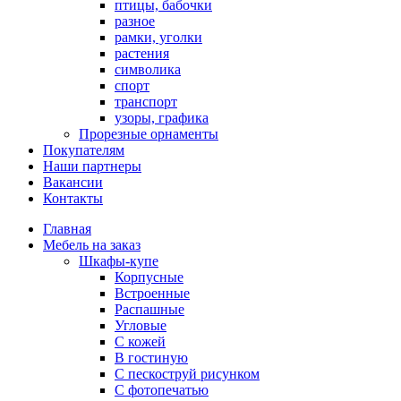
птицы, бабочки
разное
рамки, уголки
растения
символика
спорт
транспорт
узоры, графика
Прорезные орнаменты
Покупателям
Наши партнеры
Вакансии
Контакты
Главная
Мебель на заказ
Шкафы-купе
Корпусные
Встроенные
Распашные
Угловые
С кожей
В гостиную
С пескоструй рисунком
С фотопечатью