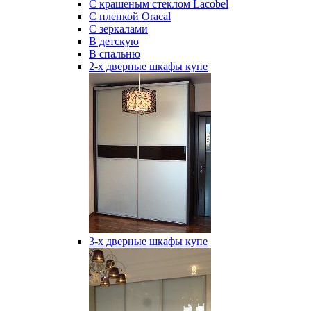
С крашеным стеклом Lacobel
С пленкой Oracal
С зеркалами
В детскую
В спальню
2-х дверные шкафы купе
3-х дверные шкафы купе