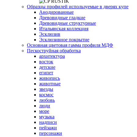
Образцы профилей используемые в дверях купе
Анодированные
Древовидные гладкие
Древовидные структурные
Итальянская коллекция
Эсклюзив
Эсклюзивное покрытие
Основная цветовая гамма профиля МДФ
Пескоструйная обработка
архитектура
восток
детские
египет
живопись
животные
звезды
космос
любовь
люди
море
музыка
надписи
пейзажи
персонажи