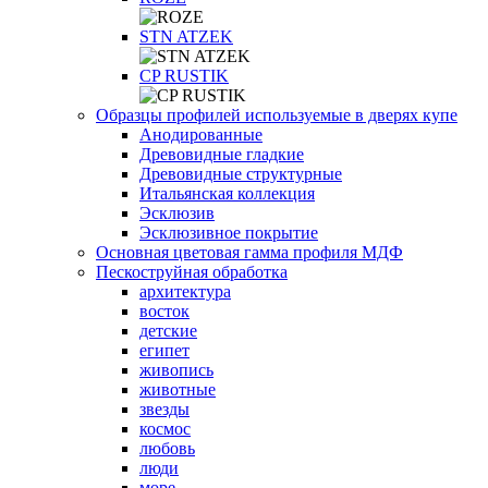
STN ATZEK
СP RUSTIK
Образцы профилей используемые в дверях купе
Анодированные
Древовидные гладкие
Древовидные структурные
Итальянская коллекция
Эсклюзив
Эсклюзивное покрытие
Основная цветовая гамма профиля МДФ
Пескоструйная обработка
архитектура
восток
детские
египет
живопись
животные
звезды
космос
любовь
люди
море