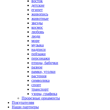
восток
детские
египет
живопись
животные
звезды
космос
любовь
люди
море
музыка
надписи
пейзажи
персонажи
птицы, бабочки
разное
рамки, уголки
растения
символика
спорт
транспорт
узоры, графика
Прорезные орнаменты
Покупателям
Наши партнеры