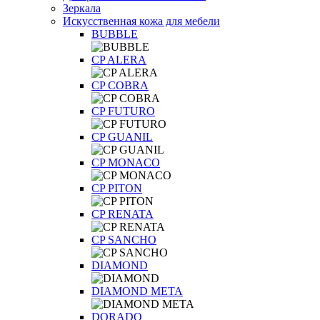
Зеркала
Искусственная кожа для мебели
BUBBLE
CP ALERA
CP COBRA
CP FUTURO
CP GUANIL
CP MONACO
CP PITON
CP RENATA
CP SANCHO
DIAMOND
DIAMOND META
DORADO