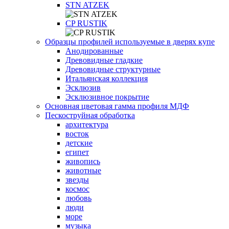
STN ATZEK
СP RUSTIK
Образцы профилей используемые в дверях купе
Анодированные
Древовидные гладкие
Древовидные структурные
Итальянская коллекция
Эсклюзив
Эсклюзивное покрытие
Основная цветовая гамма профиля МДФ
Пескоструйная обработка
архитектура
восток
детские
египет
живопись
животные
звезды
космос
любовь
люди
море
музыка