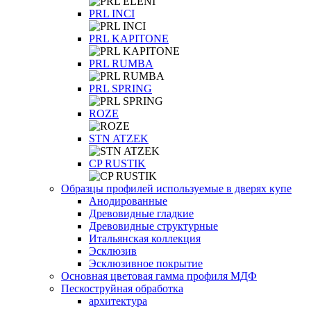
PRL INCI
PRL KAPITONE
PRL RUMBA
PRL SPRING
ROZE
STN ATZEK
СP RUSTIK
Образцы профилей используемые в дверях купе
Анодированные
Древовидные гладкие
Древовидные структурные
Итальянская коллекция
Эсклюзив
Эсклюзивное покрытие
Основная цветовая гамма профиля МДФ
Пескоструйная обработка
архитектура