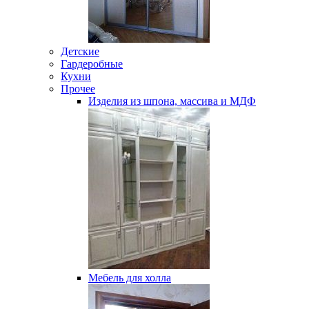
Детские
Гардеробные
Кухни
Прочее
Изделия из шпона, массива и МДФ
Мебель для холла