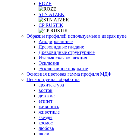
ROZE
STN ATZEK
СP RUSTIK
Образцы профилей используемые в дверях купе
Анодированные
Древовидные гладкие
Древовидные структурные
Итальянская коллекция
Эсклюзив
Эсклюзивное покрытие
Основная цветовая гамма профиля МДФ
Пескоструйная обработка
архитектура
восток
детские
египет
живопись
животные
звезды
космос
любовь
люди