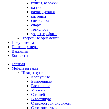
птицы, бабочки
разное
рамки, уголки
растения
символика
спорт
транспорт
узоры, графика
Прорезные орнаменты
Покупателям
Наши партнеры
Вакансии
Контакты
Главная
Мебель на заказ
Шкафы-купе
Корпусные
Встроенные
Распашные
Угловые
С кожей
В гостиную
С пескоструй рисунком
С фотопечатью