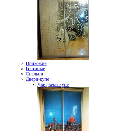
Прихожие
Гостиные
Спальни
Двери-купе
Две двери-купе