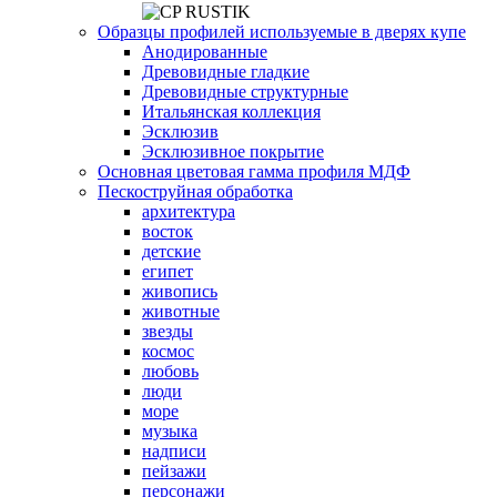
Образцы профилей используемые в дверях купе
Анодированные
Древовидные гладкие
Древовидные структурные
Итальянская коллекция
Эсклюзив
Эсклюзивное покрытие
Основная цветовая гамма профиля МДФ
Пескоструйная обработка
архитектура
восток
детские
египет
живопись
животные
звезды
космос
любовь
люди
море
музыка
надписи
пейзажи
персонажи