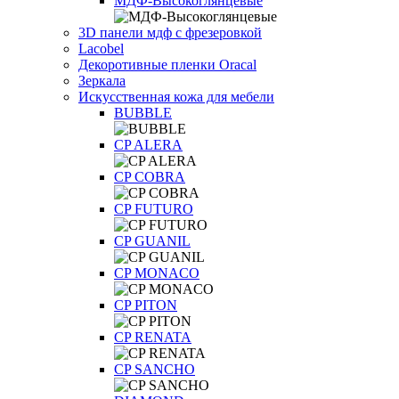
МДФ-Высокоглянцевые
3D панели мдф с фрезеровкой
Lacobel
Декоротивные пленки Oracal
Зеркала
Искусственная кожа для мебели
BUBBLE
CP ALERA
CP COBRA
CP FUTURO
CP GUANIL
CP MONACO
CP PITON
CP RENATA
CP SANCHO