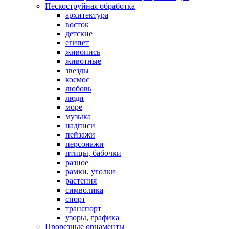
Пескоструйная обработка
архитектура
восток
детские
египет
живопись
животные
звезды
космос
любовь
люди
море
музыка
надписи
пейзажи
персонажи
птицы, бабочки
разное
рамки, уголки
растения
символика
спорт
транспорт
узоры, графика
Прорезные орнаменты