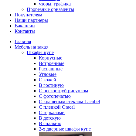
узоры, графика
Прорезные орнаменты
Покупателям
Наши партнеры
Вакансии
Контакты
Главная
Мебель на заказ
Шкафы-купе
Корпусные
Встроенные
Распашные
Угловые
С кожей
В гостиную
С пескоструй рисунком
С фотопечатью
С крашеным стеклом Lacobel
С пленкой Oracal
С зеркалами
В детскую
В спальню
2-х дверные шкафы купе