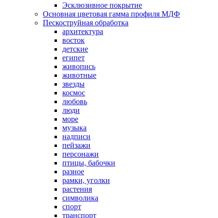
Эсклюзивное покрытие
Основная цветовая гамма профиля МДФ
Пескоструйная обработка
архитектура
восток
детские
египет
живопись
животные
звезды
космос
любовь
люди
море
музыка
надписи
пейзажи
персонажи
птицы, бабочки
разное
рамки, уголки
растения
символика
спорт
транспорт