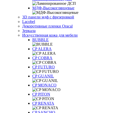
МДФ-Высокоглянцевые
3D панели мдф с фрезеровкой
Lacobel
Декоротивные пленки Oracal
Зеркала
Искусственная кожа для мебели
BUBBLE
CP ALERA
CP COBRA
CP FUTURO
CP GUANIL
CP MONACO
CP PITON
CP RENATA
CP SANCHO