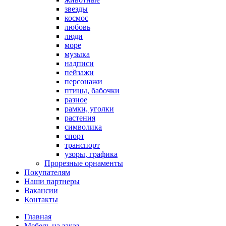
звезды
космос
любовь
люди
море
музыка
надписи
пейзажи
персонажи
птицы, бабочки
разное
рамки, уголки
растения
символика
спорт
транспорт
узоры, графика
Прорезные орнаменты
Покупателям
Наши партнеры
Вакансии
Контакты
Главная
Мебель на заказ