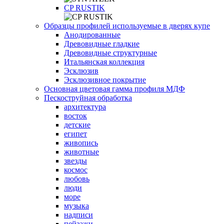
СP RUSTIK
Образцы профилей используемые в дверях купе
Анодированные
Древовидные гладкие
Древовидные структурные
Итальянская коллекция
Эсклюзив
Эсклюзивное покрытие
Основная цветовая гамма профиля МДФ
Пескоструйная обработка
архитектура
восток
детские
египет
живопись
животные
звезды
космос
любовь
люди
море
музыка
надписи
пейзажи