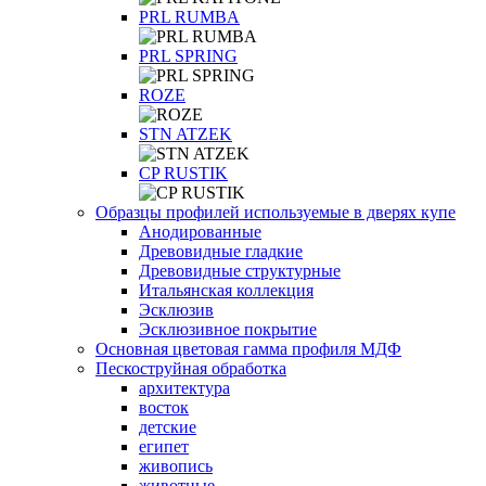
PRL RUMBA
PRL SPRING
ROZE
STN ATZEK
СP RUSTIK
Образцы профилей используемые в дверях купе
Анодированные
Древовидные гладкие
Древовидные структурные
Итальянская коллекция
Эсклюзив
Эсклюзивное покрытие
Основная цветовая гамма профиля МДФ
Пескоструйная обработка
архитектура
восток
детские
египет
живопись
животные