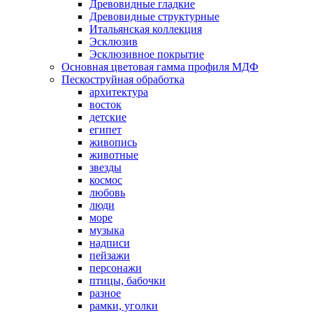
Древовидные гладкие
Древовидные структурные
Итальянская коллекция
Эсклюзив
Эсклюзивное покрытие
Основная цветовая гамма профиля МДФ
Пескоструйная обработка
архитектура
восток
детские
египет
живопись
животные
звезды
космос
любовь
люди
море
музыка
надписи
пейзажи
персонажи
птицы, бабочки
разное
рамки, уголки