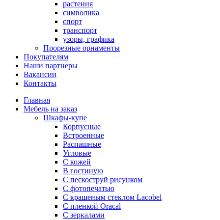
растения
символика
спорт
транспорт
узоры, графика
Прорезные орнаменты
Покупателям
Наши партнеры
Вакансии
Контакты
Главная
Мебель на заказ
Шкафы-купе
Корпусные
Встроенные
Распашные
Угловые
С кожей
В гостиную
С пескоструй рисунком
С фотопечатью
С крашеным стеклом Lacobel
С пленкой Oracal
С зеркалами