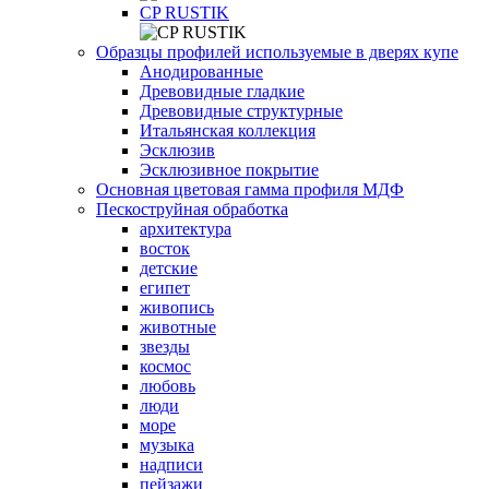
СP RUSTIK
Образцы профилей используемые в дверях купе
Анодированные
Древовидные гладкие
Древовидные структурные
Итальянская коллекция
Эсклюзив
Эсклюзивное покрытие
Основная цветовая гамма профиля МДФ
Пескоструйная обработка
архитектура
восток
детские
египет
живопись
животные
звезды
космос
любовь
люди
море
музыка
надписи
пейзажи