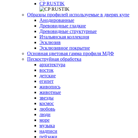
СP RUSTIK
Образцы профилей используемые в дверях купе
Анодированные
Древовидные гладкие
Древовидные структурные
Итальянская коллекция
Эсклюзив
Эсклюзивное покрытие
Основная цветовая гамма профиля МДФ
Пескоструйная обработка
архитектура
восток
детские
египет
живопись
животные
звезды
космос
любовь
люди
море
музыка
надписи
пейзажи