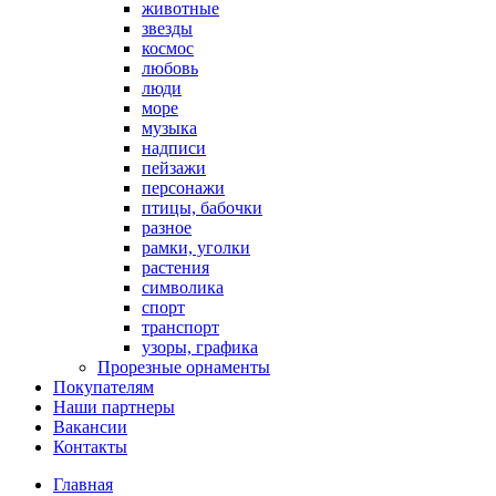
животные
звезды
космос
любовь
люди
море
музыка
надписи
пейзажи
персонажи
птицы, бабочки
разное
рамки, уголки
растения
символика
спорт
транспорт
узоры, графика
Прорезные орнаменты
Покупателям
Наши партнеры
Вакансии
Контакты
Главная