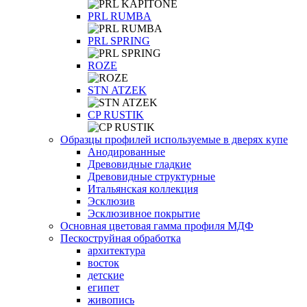
PRL RUMBA
PRL SPRING
ROZE
STN ATZEK
СP RUSTIK
Образцы профилей используемые в дверях купе
Анодированные
Древовидные гладкие
Древовидные структурные
Итальянская коллекция
Эсклюзив
Эсклюзивное покрытие
Основная цветовая гамма профиля МДФ
Пескоструйная обработка
архитектура
восток
детские
египет
живопись