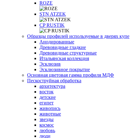
ROZE
STN ATZEK
СP RUSTIK
Образцы профилей используемые в дверях купе
Анодированные
Древовидные гладкие
Древовидные структурные
Итальянская коллекция
Эсклюзив
Эсклюзивное покрытие
Основная цветовая гамма профиля МДФ
Пескоструйная обработка
архитектура
восток
детские
египет
живопись
животные
звезды
космос
любовь
люди