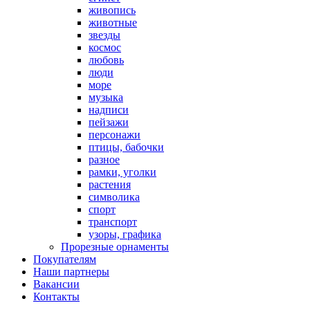
живопись
животные
звезды
космос
любовь
люди
море
музыка
надписи
пейзажи
персонажи
птицы, бабочки
разное
рамки, уголки
растения
символика
спорт
транспорт
узоры, графика
Прорезные орнаменты
Покупателям
Наши партнеры
Вакансии
Контакты