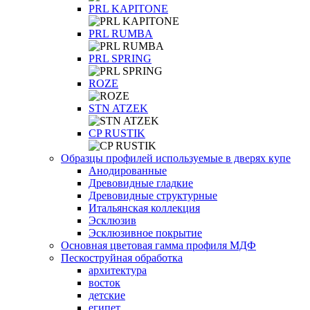
PRL KAPITONE
PRL RUMBA
PRL SPRING
ROZE
STN ATZEK
СP RUSTIK
Образцы профилей используемые в дверях купе
Анодированные
Древовидные гладкие
Древовидные структурные
Итальянская коллекция
Эсклюзив
Эсклюзивное покрытие
Основная цветовая гамма профиля МДФ
Пескоструйная обработка
архитектура
восток
детские
египет