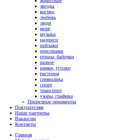
животные
звезды
космос
любовь
люди
море
музыка
надписи
пейзажи
персонажи
птицы, бабочки
разное
рамки, уголки
растения
символика
спорт
транспорт
узоры, графика
Прорезные орнаменты
Покупателям
Наши партнеры
Вакансии
Контакты
Главная