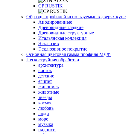
СP RUSTIK
Образцы профилей используемые в дверях купе
Анодированные
Древовидные гладкие
Древовидные структурные
Итальянская коллекция
Эсклюзив
Эсклюзивное покрытие
Основная цветовая гамма профиля МДФ
Пескоструйная обработка
архитектура
восток
детские
египет
живопись
животные
звезды
космос
любовь
люди
море
музыка
надписи