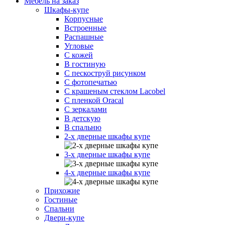
Мебель на заказ
Шкафы-купе
Корпусные
Встроенные
Распашные
Угловые
С кожей
В гостиную
С пескоструй рисунком
С фотопечатью
С крашеным стеклом Lacobel
С пленкой Oracal
С зеркалами
В детскую
В спальню
2-х дверные шкафы купе
3-х дверные шкафы купе
4-х дверные шкафы купе
Прихожие
Гостиные
Спальни
Двери-купе