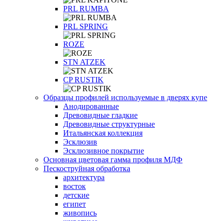
PRL RUMBA
PRL SPRING
ROZE
STN ATZEK
СP RUSTIK
Образцы профилей используемые в дверях купе
Анодированные
Древовидные гладкие
Древовидные структурные
Итальянская коллекция
Эсклюзив
Эсклюзивное покрытие
Основная цветовая гамма профиля МДФ
Пескоструйная обработка
архитектура
восток
детские
египет
живопись