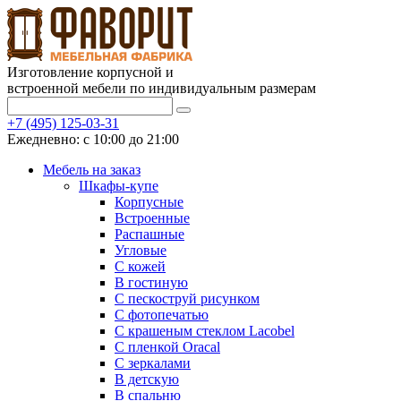
Изготовление корпусной и
встроенной мебели по индивидуальным размерам
+7 (495) 125-03-31
Ежедневно: с 10:00 до 21:00
Мебель на заказ
Шкафы-купе
Корпусные
Встроенные
Распашные
Угловые
С кожей
В гостиную
С пескоструй рисунком
С фотопечатью
С крашеным стеклом Lacobel
С пленкой Oracal
С зеркалами
В детскую
В спальню