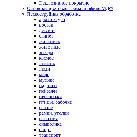
Эсклюзивное покрытие
Основная цветовая гамма профиля МДФ
Пескоструйная обработка
архитектура
восток
детские
египет
живопись
животные
звезды
космос
любовь
люди
море
музыка
надписи
пейзажи
персонажи
птицы, бабочки
разное
рамки, уголки
растения
символика
спорт
транспорт