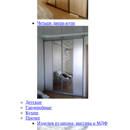
Четыре двери-купе
Детские
Гардеробные
Кухни
Прочее
Изделия из шпона, массива и МДФ