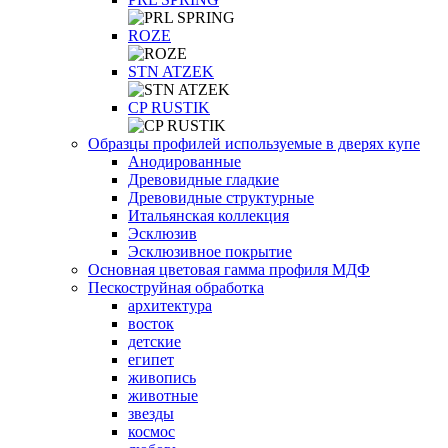
ROZE
STN ATZEK
СP RUSTIK
Образцы профилей используемые в дверях купе
Анодированные
Древовидные гладкие
Древовидные структурные
Итальянская коллекция
Эсклюзив
Эсклюзивное покрытие
Основная цветовая гамма профиля МДФ
Пескоструйная обработка
архитектура
восток
детские
египет
живопись
животные
звезды
космос