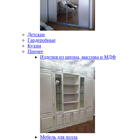
Детские
Гардеробные
Кухни
Прочее
Изделия из шпона, массива и МДФ
Мебель для холла