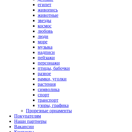
египет
живопись
животные
звезды
космос
любовь
люди
море
музыка
надписи
пейзажи
персонажи
птицы, бабочки
разное
рамки, уголки
растения
символика
спорт
транспорт
узоры, графика
Прорезные орнаменты
Покупателям
Наши партнеры
Вакансии
Контакты