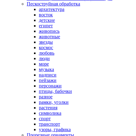
Пескоструйная обработка
архитектура
восток
детские
египет
живопись
животные
звезды
космос
любовь
люди
море
музыка
надписи
пейзажи
персонажи
птицы, бабочки
разное
рамки, уголки
растения
символика
спорт
транспорт
узоры, графика
Прорезные орнаменты