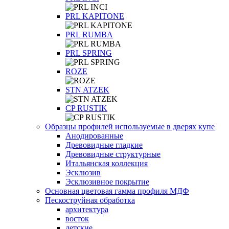
PRL KAPITONE
PRL RUMBA
PRL SPRING
ROZE
STN ATZEK
СP RUSTIK
Образцы профилей используемые в дверях купе
Анодированные
Древовидные гладкие
Древовидные структурные
Итальянская коллекция
Эсклюзив
Эсклюзивное покрытие
Основная цветовая гамма профиля МДФ
Пескоструйная обработка
архитектура
восток
детские