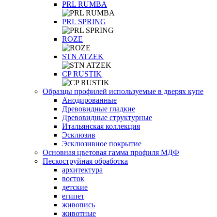
PRL RUMBA
PRL SPRING
ROZE
STN ATZEK
СP RUSTIK
Образцы профилей используемые в дверях купе
Анодированные
Древовидные гладкие
Древовидные структурные
Итальянская коллекция
Эсклюзив
Эсклюзивное покрытие
Основная цветовая гамма профиля МДФ
Пескоструйная обработка
архитектура
восток
детские
египет
живопись
животные