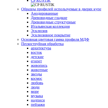
СP RUSTIK
Образцы профилей используемые в дверях купе
Анодированные
Древовидные гладкие
Древовидные структурные
Итальянская коллекция
Эсклюзив
Эсклюзивное покрытие
Основная цветовая гамма профиля МДФ
Пескоструйная обработка
архитектура
восток
детские
египет
живопись
животные
звезды
космос
любовь
люди
море
музыка
надписи
пейзажи