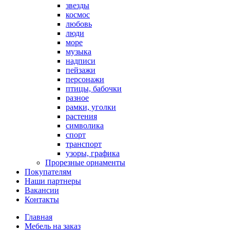
звезды
космос
любовь
люди
море
музыка
надписи
пейзажи
персонажи
птицы, бабочки
разное
рамки, уголки
растения
символика
спорт
транспорт
узоры, графика
Прорезные орнаменты
Покупателям
Наши партнеры
Вакансии
Контакты
Главная
Мебель на заказ