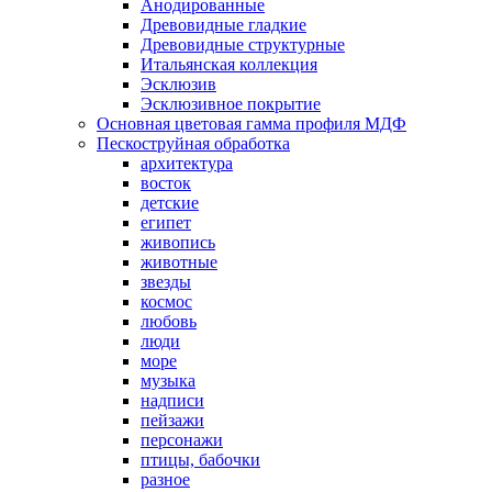
Анодированные
Древовидные гладкие
Древовидные структурные
Итальянская коллекция
Эсклюзив
Эсклюзивное покрытие
Основная цветовая гамма профиля МДФ
Пескоструйная обработка
архитектура
восток
детские
египет
живопись
животные
звезды
космос
любовь
люди
море
музыка
надписи
пейзажи
персонажи
птицы, бабочки
разное