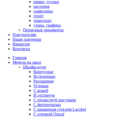
рамки, уголки
растения
символика
спорт
транспорт
узоры, графика
Прорезные орнаменты
Покупателям
Наши партнеры
Вакансии
Контакты
Главная
Мебель на заказ
Шкафы-купе
Корпусные
Встроенные
Распашные
Угловые
С кожей
В гостиную
С пескоструй рисунком
С фотопечатью
С крашеным стеклом Lacobel
С пленкой Oracal