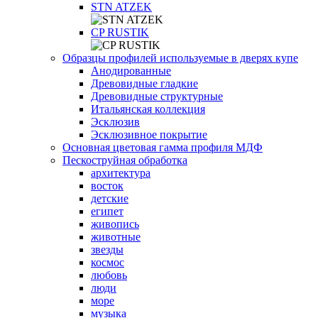
STN ATZEK
СP RUSTIK
Образцы профилей используемые в дверях купе
Анодированные
Древовидные гладкие
Древовидные структурные
Итальянская коллекция
Эсклюзив
Эсклюзивное покрытие
Основная цветовая гамма профиля МДФ
Пескоструйная обработка
архитектура
восток
детские
египет
живопись
животные
звезды
космос
любовь
люди
море
музыка