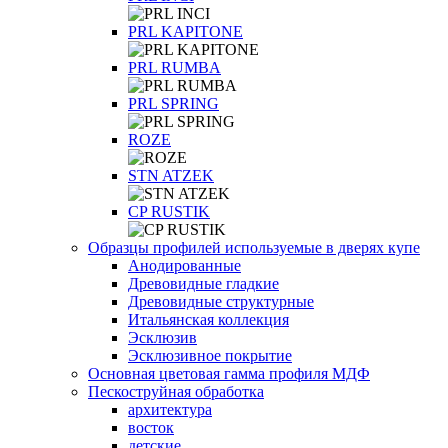
PRL KAPITONE
PRL RUMBA
PRL SPRING
ROZE
STN ATZEK
СP RUSTIK
Образцы профилей используемые в дверях купе
Анодированные
Древовидные гладкие
Древовидные структурные
Итальянская коллекция
Эсклюзив
Эсклюзивное покрытие
Основная цветовая гамма профиля МДФ
Пескоструйная обработка
архитектура
восток
детские