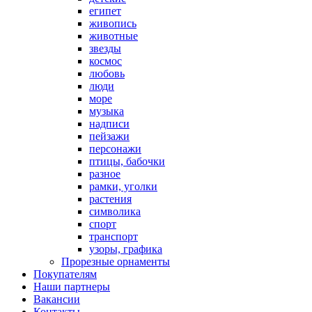
египет
живопись
животные
звезды
космос
любовь
люди
море
музыка
надписи
пейзажи
персонажи
птицы, бабочки
разное
рамки, уголки
растения
символика
спорт
транспорт
узоры, графика
Прорезные орнаменты
Покупателям
Наши партнеры
Вакансии
Контакты