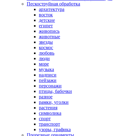
Пескоструйная обработка
архитектура
восток
детские
египет
живопись
животные
звезды
космос
любовь
люди
море
музыка
надписи
пейзажи
персонажи
птицы, бабочки
разное
рамки, уголки
растения
символика
спорт
транспорт
узоры, графика
Прорезные орнаменты