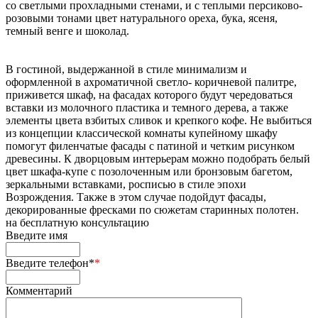
со светлыми прохладными стенами, и с теплыми персиково-
розовыми тонами цвет натурального ореха, бука, ясеня,
темный венге и шоколад.
В гостиной, выдержанной в стиле минимализм и
оформленной в ахроматичной светло- коричневой палитре,
приживется шкаф, на фасадах которого будут чередоваться
вставки из молочного пластика и темного дерева, а также
элементы цвета взбитых сливок и крепкого кофе. Не выбиться
из концепции классической комнаты купейному шкафу
помогут филенчатые фасады с патиной и четким рисунком
древесины. К дворцовым интерьерам можно подобрать белый
цвет шкафа-купе с позолоченным или бронзовым багетом,
зеркальными вставками, росписью в стиле эпохи
Возрождения. Также в этом случае подойдут фасады,
декорированные фресками по сюжетам старинных полотен.
на
бесплатную консультацию
Введите имя
Введите телефон*
*
Комментарий