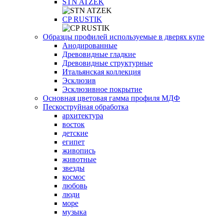
STN ATZEK
СP RUSTIK
Образцы профилей используемые в дверях купе
Анодированные
Древовидные гладкие
Древовидные структурные
Итальянская коллекция
Эсклюзив
Эсклюзивное покрытие
Основная цветовая гамма профиля МДФ
Пескоструйная обработка
архитектура
восток
детские
египет
живопись
животные
звезды
космос
любовь
люди
море
музыка