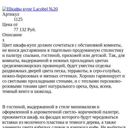
Артикул
1125
Цена от
77 132 Руб.
Описание
x
Цвет шкафа-купе должен сочетаться с обстановкой комнаты,
не внося дисгармонии в тщательно продуманную стилистику
и палитру спальни, гостиной, прихожей или детской. Так, для
комнаты, выдержанной в нежных прохладных цветах
средиземноморских провинций, будет уместна отделка
раздвижных дверей цвета песка, терракоты, в серо-голубых,
нежно-бирюзовых и мятных оттенках. Хорошо гармонирует и
со светлыми прохладными стенами, и с теплыми персиково-
розовыми тонами цвет натурального ореха, бука, ясеня,
темный венге и шоколад.
В гостиной, выдержанной в стиле минимализм и
оформленной в ахроматичной светло- коричневой палитре,
приживется шкаф, на фасадах которого будут чередоваться
вставки из молочного пластика и темного дерева, а также
элементы цвета взбитых сливок и крепкого кофе. Не выбиться