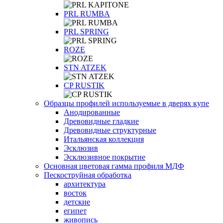
PRL RUMBA
PRL SPRING
ROZE
STN ATZEK
СP RUSTIK
Образцы профилей используемые в дверях купе
Анодированные
Древовидные гладкие
Древовидные структурные
Итальянская коллекция
Эсклюзив
Эсклюзивное покрытие
Основная цветовая гамма профиля МДФ
Пескоструйная обработка
архитектура
восток
детские
египет
живопись