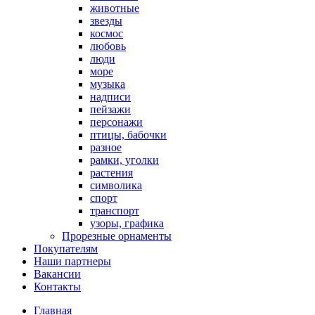
животные
звезды
космос
любовь
люди
море
музыка
надписи
пейзажи
персонажи
птицы, бабочки
разное
рамки, уголки
растения
символика
спорт
транспорт
узоры, графика
Прорезные орнаменты
Покупателям
Наши партнеры
Вакансии
Контакты
Главная