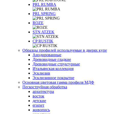
PRL RUMBA
PRL SPRING
ROZE
STN ATZEK
СP RUSTIK
Образцы профилей используемые в дверях купе
Анодированные
Древовидные гладкие
Древовидные структурные
Итальянская коллекция
Эсклюзив
Эсклюзивное покрытие
Основная цветовая гамма профиля МДФ
Пескоструйная обработка
архитектура
восток
детские
египет
живопись