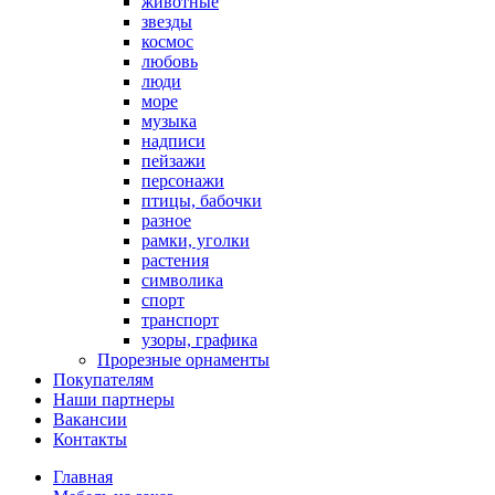
животные
звезды
космос
любовь
люди
море
музыка
надписи
пейзажи
персонажи
птицы, бабочки
разное
рамки, уголки
растения
символика
спорт
транспорт
узоры, графика
Прорезные орнаменты
Покупателям
Наши партнеры
Вакансии
Контакты
Главная