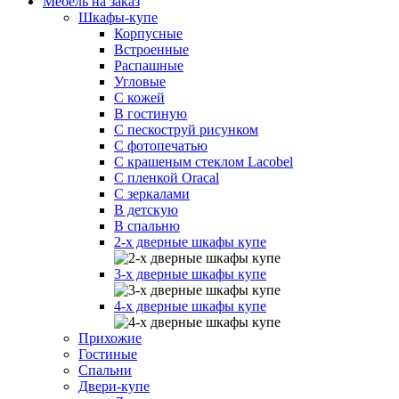
Мебель на заказ
Шкафы-купе
Корпусные
Встроенные
Распашные
Угловые
С кожей
В гостиную
С пескоструй рисунком
С фотопечатью
С крашеным стеклом Lacobel
С пленкой Oracal
С зеркалами
В детскую
В спальню
2-х дверные шкафы купе
3-х дверные шкафы купе
4-х дверные шкафы купе
Прихожие
Гостиные
Спальни
Двери-купе