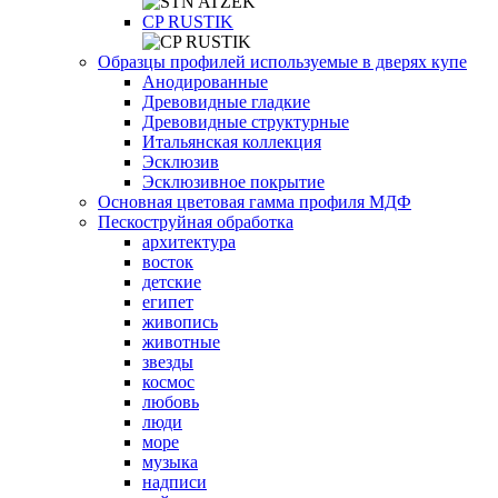
СP RUSTIK
Образцы профилей используемые в дверях купе
Анодированные
Древовидные гладкие
Древовидные структурные
Итальянская коллекция
Эсклюзив
Эсклюзивное покрытие
Основная цветовая гамма профиля МДФ
Пескоструйная обработка
архитектура
восток
детские
египет
живопись
животные
звезды
космос
любовь
люди
море
музыка
надписи