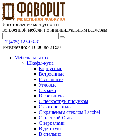
Изготовление корпусной и
встроенной мебели по индивидуальным размерам
+7 (495) 125-03-31
Ежедневно: с 10:00 до 21:00
Мебель на заказ
Шкафы-купе
Корпусные
Встроенные
Распашные
Угловые
С кожей
В гостиную
С пескоструй рисунком
С фотопечатью
С крашеным стеклом Lacobel
С пленкой Oracal
С зеркалами
В детскую
В спальню