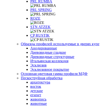
PRL RUMBA
PRL SPRING
ROZE
STN ATZEK
СP RUSTIK
Образцы профилей используемые в дверях купе
Анодированные
Древовидные гладкие
Древовидные структурные
Итальянская коллекция
Эсклюзив
Эсклюзивное покрытие
Основная цветовая гамма профиля МДФ
Пескоструйная обработка
архитектура
восток
детские
египет
живопись
животные