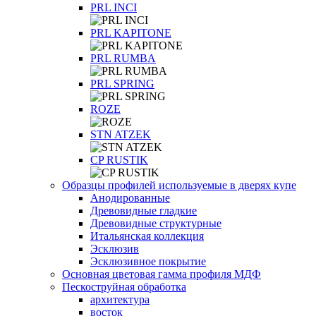
PRL INCI
PRL KAPITONE
PRL RUMBA
PRL SPRING
ROZE
STN ATZEK
СP RUSTIK
Образцы профилей используемые в дверях купе
Анодированные
Древовидные гладкие
Древовидные структурные
Итальянская коллекция
Эсклюзив
Эсклюзивное покрытие
Основная цветовая гамма профиля МДФ
Пескоструйная обработка
архитектура
восток