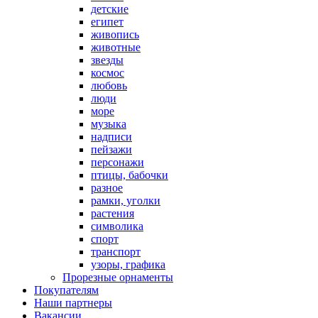
детские
египет
живопись
животные
звезды
космос
любовь
люди
море
музыка
надписи
пейзажи
персонажи
птицы, бабочки
разное
рамки, уголки
растения
символика
спорт
транспорт
узоры, графика
Прорезные орнаменты
Покупателям
Наши партнеры
Вакансии