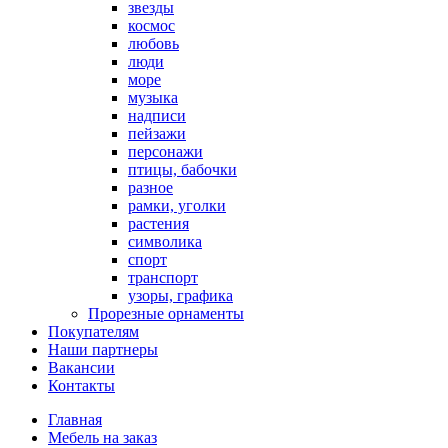
звезды
космос
любовь
люди
море
музыка
надписи
пейзажи
персонажи
птицы, бабочки
разное
рамки, уголки
растения
символика
спорт
транспорт
узоры, графика
Прорезные орнаменты
Покупателям
Наши партнеры
Вакансии
Контакты
Главная
Мебель на заказ