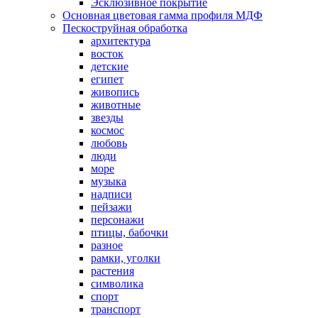
Эсклюзивное покрытие
Основная цветовая гамма профиля МДФ
Пескоструйная обработка
архитектура
восток
детские
египет
живопись
животные
звезды
космос
любовь
люди
море
музыка
надписи
пейзажи
персонажи
птицы, бабочки
разное
рамки, уголки
растения
символика
спорт
транспорт