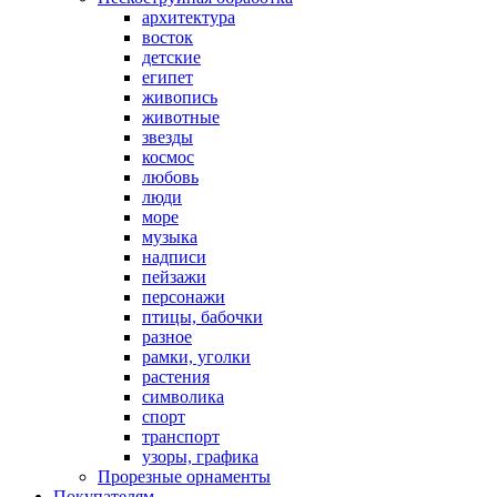
архитектура
восток
детские
египет
живопись
животные
звезды
космос
любовь
люди
море
музыка
надписи
пейзажи
персонажи
птицы, бабочки
разное
рамки, уголки
растения
символика
спорт
транспорт
узоры, графика
Прорезные орнаменты
Покупателям