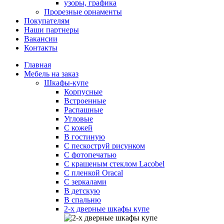
узоры, графика
Прорезные орнаменты
Покупателям
Наши партнеры
Вакансии
Контакты
Главная
Мебель на заказ
Шкафы-купе
Корпусные
Встроенные
Распашные
Угловые
С кожей
В гостиную
С пескоструй рисунком
С фотопечатью
С крашеным стеклом Lacobel
С пленкой Oracal
С зеркалами
В детскую
В спальню
2-х дверные шкафы купе