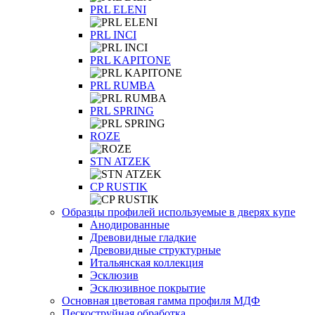
PRL ELENI
PRL INCI
PRL KAPITONE
PRL RUMBA
PRL SPRING
ROZE
STN ATZEK
СP RUSTIK
Образцы профилей используемые в дверях купе
Анодированные
Древовидные гладкие
Древовидные структурные
Итальянская коллекция
Эсклюзив
Эсклюзивное покрытие
Основная цветовая гамма профиля МДФ
Пескоструйная обработка