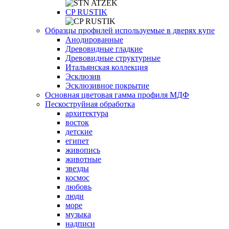
СP RUSTIK
Образцы профилей используемые в дверях купе
Анодированные
Древовидные гладкие
Древовидные структурные
Итальянская коллекция
Эсклюзив
Эсклюзивное покрытие
Основная цветовая гамма профиля МДФ
Пескоструйная обработка
архитектура
восток
детские
египет
живопись
животные
звезды
космос
любовь
люди
море
музыка
надписи