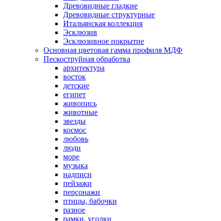
Древовидные гладкие
Древовидные структурные
Итальянская коллекция
Эсклюзив
Эсклюзивное покрытие
Основная цветовая гамма профиля МДФ
Пескоструйная обработка
архитектура
восток
детские
египет
живопись
животные
звезды
космос
любовь
люди
море
музыка
надписи
пейзажи
персонажи
птицы, бабочки
разное
рамки, уголки