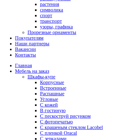
растения
символика
спорт
транспорт
узоры, графика
Прорезные орнаменты
Покупателям
Наши партнеры
Вакансии
Контакты
Главная
Мебель на заказ
Шкафы-купе
Корпусные
Встроенные
Распашные
Угловые
С кожей
В гостиную
С пескоструй рисунком
С фотопечатью
С крашеным стеклом Lacobel
С пленкой Oracal
С зеркалами