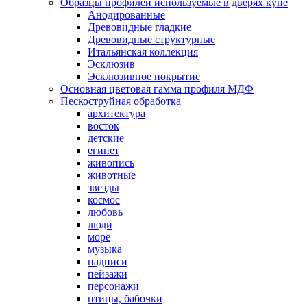
Образцы профилей используемые в дверях купе
Анодированные
Древовидные гладкие
Древовидные структурные
Итальянская коллекция
Эсклюзив
Эсклюзивное покрытие
Основная цветовая гамма профиля МДФ
Пескоструйная обработка
архитектура
восток
детские
египет
живопись
животные
звезды
космос
любовь
люди
море
музыка
надписи
пейзажи
персонажи
птицы, бабочки