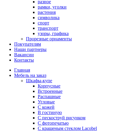
разное
рамки, уголки
растения
символика
спорт
транспорт
узоры, графика
Прорезные орнаменты
Покупателям
Наши партнеры
Вакансии
Контакты
Главная
Мебель на заказ
Шкафы-купе
Корпусные
Встроенные
Распашные
Угловые
С кожей
В гостиную
С пескоструй рисунком
С фотопечатью
С крашеным стеклом Lacobel