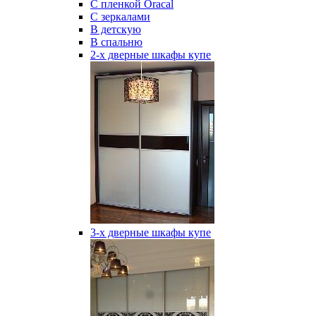
С пленкой Oracal
С зеркалами
В детскую
В спальню
2-х дверные шкафы купе
3-х дверные шкафы купе