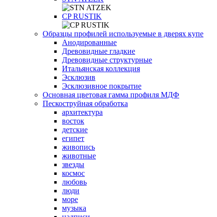
СP RUSTIK
Образцы профилей используемые в дверях купе
Анодированные
Древовидные гладкие
Древовидные структурные
Итальянская коллекция
Эсклюзив
Эсклюзивное покрытие
Основная цветовая гамма профиля МДФ
Пескоструйная обработка
архитектура
восток
детские
египет
живопись
животные
звезды
космос
любовь
люди
море
музыка
надписи