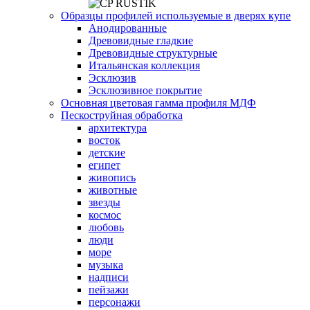
Образцы профилей используемые в дверях купе
Анодированные
Древовидные гладкие
Древовидные структурные
Итальянская коллекция
Эсклюзив
Эсклюзивное покрытие
Основная цветовая гамма профиля МДФ
Пескоструйная обработка
архитектура
восток
детские
египет
живопись
животные
звезды
космос
любовь
люди
море
музыка
надписи
пейзажи
персонажи