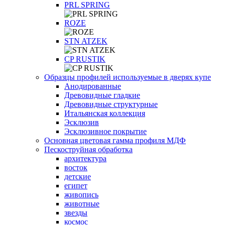
PRL SPRING
ROZE
STN ATZEK
СP RUSTIK
Образцы профилей используемые в дверях купе
Анодированные
Древовидные гладкие
Древовидные структурные
Итальянская коллекция
Эсклюзив
Эсклюзивное покрытие
Основная цветовая гамма профиля МДФ
Пескоструйная обработка
архитектура
восток
детские
египет
живопись
животные
звезды
космос