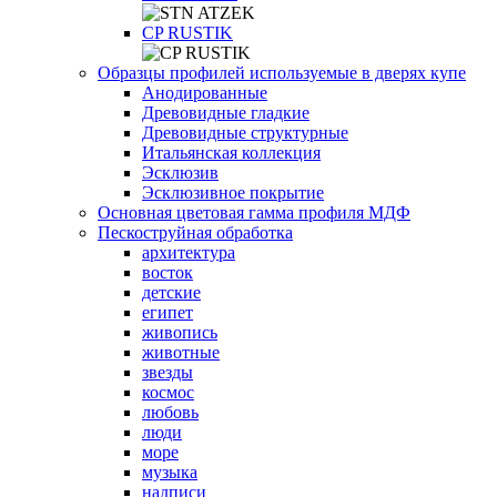
СP RUSTIK
Образцы профилей используемые в дверях купе
Анодированные
Древовидные гладкие
Древовидные структурные
Итальянская коллекция
Эсклюзив
Эсклюзивное покрытие
Основная цветовая гамма профиля МДФ
Пескоструйная обработка
архитектура
восток
детские
египет
живопись
животные
звезды
космос
любовь
люди
море
музыка
надписи