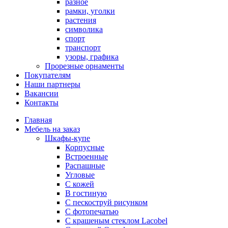
разное
рамки, уголки
растения
символика
спорт
транспорт
узоры, графика
Прорезные орнаменты
Покупателям
Наши партнеры
Вакансии
Контакты
Главная
Мебель на заказ
Шкафы-купе
Корпусные
Встроенные
Распашные
Угловые
С кожей
В гостиную
С пескоструй рисунком
С фотопечатью
С крашеным стеклом Lacobel