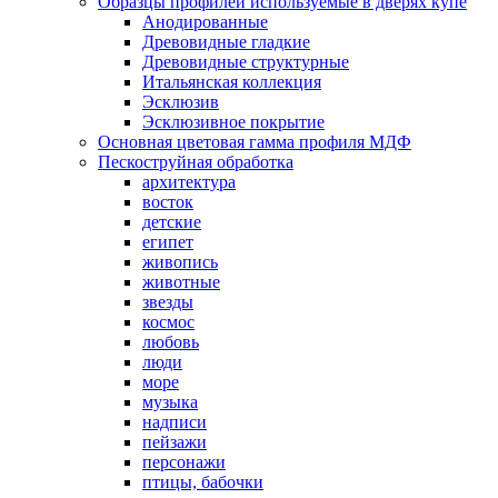
Образцы профилей используемые в дверях купе
Анодированные
Древовидные гладкие
Древовидные структурные
Итальянская коллекция
Эсклюзив
Эсклюзивное покрытие
Основная цветовая гамма профиля МДФ
Пескоструйная обработка
архитектура
восток
детские
египет
живопись
животные
звезды
космос
любовь
люди
море
музыка
надписи
пейзажи
персонажи
птицы, бабочки