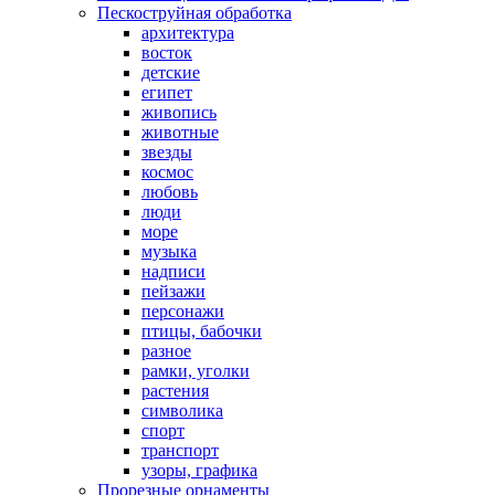
Пескоструйная обработка
архитектура
восток
детские
египет
живопись
животные
звезды
космос
любовь
люди
море
музыка
надписи
пейзажи
персонажи
птицы, бабочки
разное
рамки, уголки
растения
символика
спорт
транспорт
узоры, графика
Прорезные орнаменты