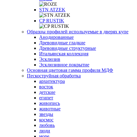
STN ATZEK
СP RUSTIK
Образцы профилей используемые в дверях купе
Анодированные
Древовидные гладкие
Древовидные структурные
Итальянская коллекция
Эсклюзив
Эсклюзивное покрытие
Основная цветовая гамма профиля МДФ
Пескоструйная обработка
архитектура
восток
детские
египет
живопись
животные
звезды
космос
любовь
люди
море