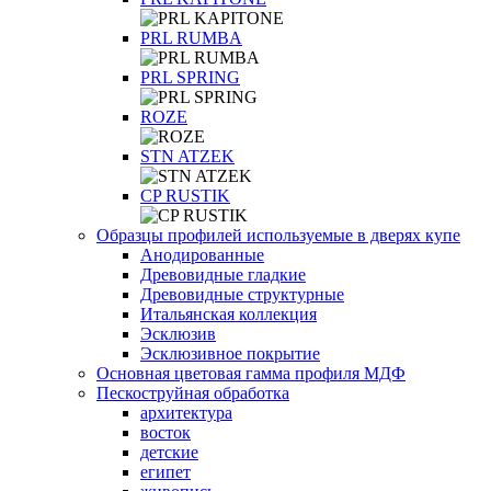
PRL RUMBA
PRL SPRING
ROZE
STN ATZEK
СP RUSTIK
Образцы профилей используемые в дверях купе
Анодированные
Древовидные гладкие
Древовидные структурные
Итальянская коллекция
Эсклюзив
Эсклюзивное покрытие
Основная цветовая гамма профиля МДФ
Пескоструйная обработка
архитектура
восток
детские
египет