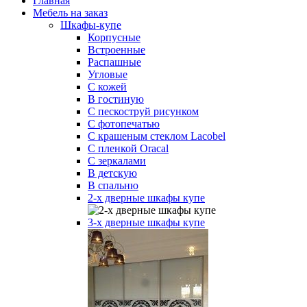
Главная
Мебель на заказ
Шкафы-купе
Корпусные
Встроенные
Распашные
Угловые
С кожей
В гостиную
С пескоструй рисунком
С фотопечатью
С крашеным стеклом Lacobel
С пленкой Oracal
С зеркалами
В детскую
В спальню
2-х дверные шкафы купе
3-х дверные шкафы купе