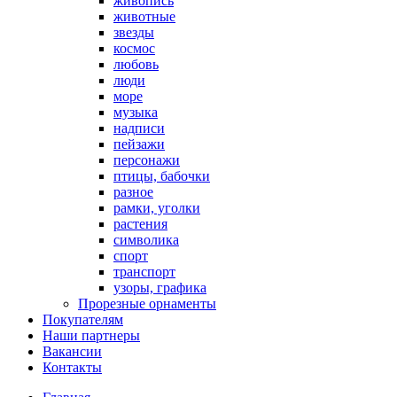
живопись
животные
звезды
космос
любовь
люди
море
музыка
надписи
пейзажи
персонажи
птицы, бабочки
разное
рамки, уголки
растения
символика
спорт
транспорт
узоры, графика
Прорезные орнаменты
Покупателям
Наши партнеры
Вакансии
Контакты