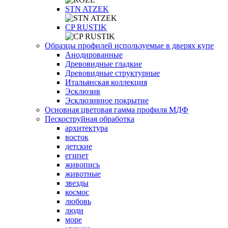
STN ATZEK
СP RUSTIK
Образцы профилей используемые в дверях купе
Анодированные
Древовидные гладкие
Древовидные структурные
Итальянская коллекция
Эсклюзив
Эсклюзивное покрытие
Основная цветовая гамма профиля МДФ
Пескоструйная обработка
архитектура
восток
детские
египет
живопись
животные
звезды
космос
любовь
люди
море