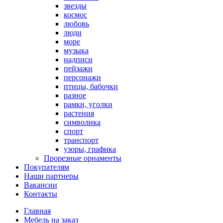
звезды
космос
любовь
люди
море
музыка
надписи
пейзажи
персонажи
птицы, бабочки
разное
рамки, уголки
растения
символика
спорт
транспорт
узоры, графика
Прорезные орнаменты
Покупателям
Наши партнеры
Вакансии
Контакты
Главная
Мебель на заказ