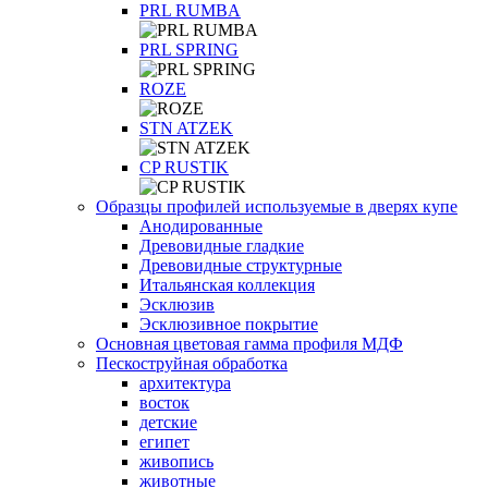
PRL RUMBA
PRL SPRING
ROZE
STN ATZEK
СP RUSTIK
Образцы профилей используемые в дверях купе
Анодированные
Древовидные гладкие
Древовидные структурные
Итальянская коллекция
Эсклюзив
Эсклюзивное покрытие
Основная цветовая гамма профиля МДФ
Пескоструйная обработка
архитектура
восток
детские
египет
живопись
животные