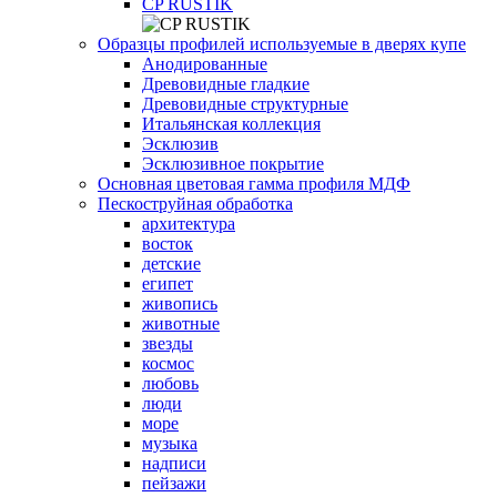
СP RUSTIK
Образцы профилей используемые в дверях купе
Анодированные
Древовидные гладкие
Древовидные структурные
Итальянская коллекция
Эсклюзив
Эсклюзивное покрытие
Основная цветовая гамма профиля МДФ
Пескоструйная обработка
архитектура
восток
детские
египет
живопись
животные
звезды
космос
любовь
люди
море
музыка
надписи
пейзажи