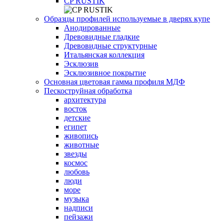
СP RUSTIK
Образцы профилей используемые в дверях купе
Анодированные
Древовидные гладкие
Древовидные структурные
Итальянская коллекция
Эсклюзив
Эсклюзивное покрытие
Основная цветовая гамма профиля МДФ
Пескоструйная обработка
архитектура
восток
детские
египет
живопись
животные
звезды
космос
любовь
люди
море
музыка
надписи
пейзажи