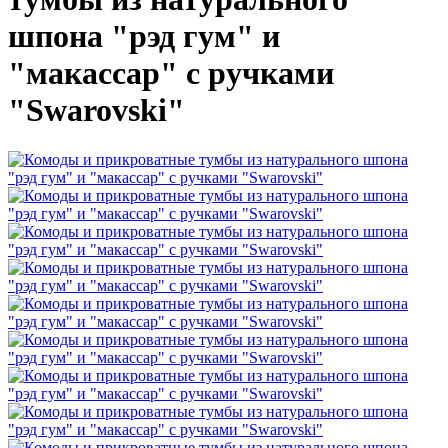
шпона "рэд гум" и
"макассар" с ручками
"Swarovski"