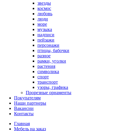
звезды
космос
любовь
люди
море
музыка
надписи
пейзажи
персонажи
птицы, бабочки
разное
рамки, уголки
растения
символика
спорт
транспорт
узоры, графика
Прорезные орнаменты
Покупателям
Наши партнеры
Вакансии
Контакты
Главная
Мебель на заказ