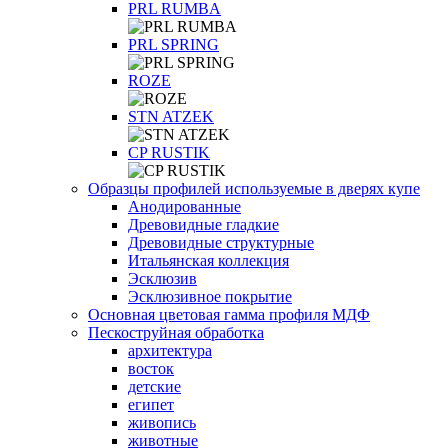
PRL RUMBA
PRL SPRING
ROZE
STN ATZEK
СP RUSTIK
Образцы профилей используемые в дверях купе
Анодированные
Древовидные гладкие
Древовидные структурные
Итальянская коллекция
Эсклюзив
Эсклюзивное покрытие
Основная цветовая гамма профиля МДФ
Пескоструйная обработка
архитектура
восток
детские
египет
живопись
животные