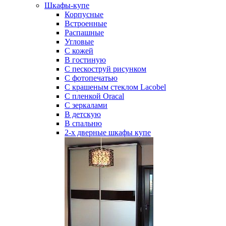
Шкафы-купе
Корпусные
Встроенные
Распашные
Угловые
С кожей
В гостиную
С пескоструй рисунком
С фотопечатью
С крашеным стеклом Lacobel
С пленкой Oracal
С зеркалами
В детскую
В спальню
2-х дверные шкафы купе