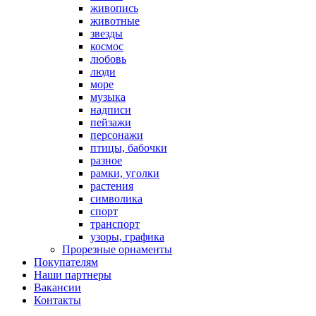
живопись
животные
звезды
космос
любовь
люди
море
музыка
надписи
пейзажи
персонажи
птицы, бабочки
разное
рамки, уголки
растения
символика
спорт
транспорт
узоры, графика
Прорезные орнаменты
Покупателям
Наши партнеры
Вакансии
Контакты