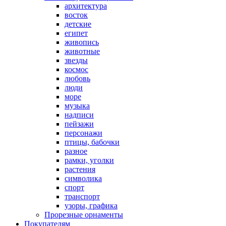
архитектура
восток
детские
египет
живопись
животные
звезды
космос
любовь
люди
море
музыка
надписи
пейзажи
персонажи
птицы, бабочки
разное
рамки, уголки
растения
символика
спорт
транспорт
узоры, графика
Прорезные орнаменты
Покупателям