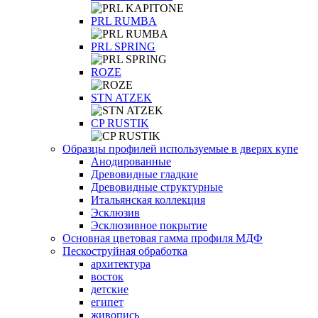
PRL RUMBA
PRL SPRING
ROZE
STN ATZEK
СP RUSTIK
Образцы профилей используемые в дверях купе
Анодированные
Древовидные гладкие
Древовидные структурные
Итальянская коллекция
Эсклюзив
Эсклюзивное покрытие
Основная цветовая гамма профиля МДФ
Пескоструйная обработка
архитектура
восток
детские
египет
живопись