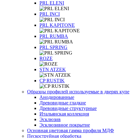
PRL ELENI
PRL INCI
PRL KAPITONE
PRL RUMBA
PRL SPRING
ROZE
STN ATZEK
СP RUSTIK
Образцы профилей используемые в дверях купе
Анодированные
Древовидные гладкие
Древовидные структурные
Итальянская коллекция
Эсклюзив
Эсклюзивное покрытие
Основная цветовая гамма профиля МДФ
Пескоструйная обработка