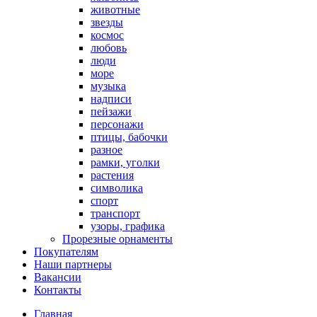
животные
звезды
космос
любовь
люди
море
музыка
надписи
пейзажи
персонажи
птицы, бабочки
разное
рамки, уголки
растения
символика
спорт
транспорт
узоры, графика
Прорезные орнаменты
Покупателям
Наши партнеры
Вакансии
Контакты
Главная