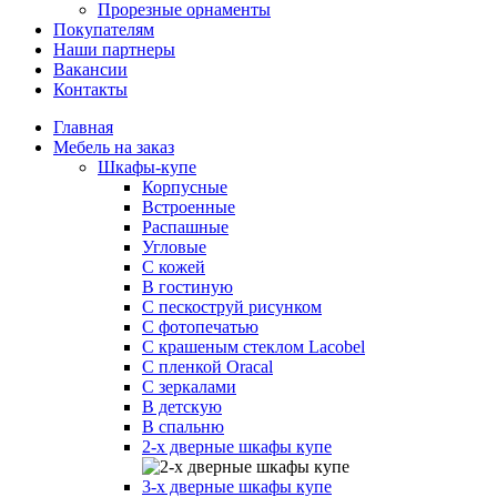
Прорезные орнаменты
Покупателям
Наши партнеры
Вакансии
Контакты
Главная
Мебель на заказ
Шкафы-купе
Корпусные
Встроенные
Распашные
Угловые
С кожей
В гостиную
С пескоструй рисунком
С фотопечатью
С крашеным стеклом Lacobel
С пленкой Oracal
С зеркалами
В детскую
В спальню
2-х дверные шкафы купе
3-х дверные шкафы купе