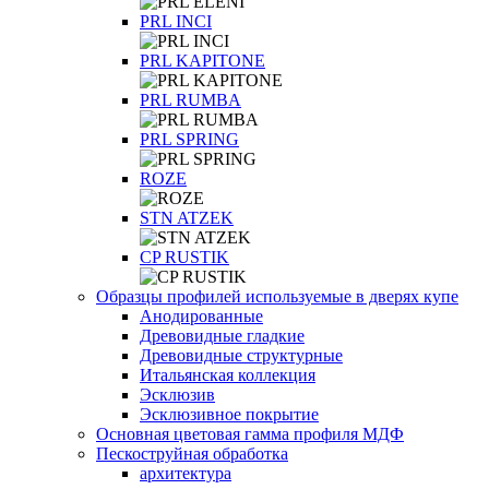
PRL INCI
PRL KAPITONE
PRL RUMBA
PRL SPRING
ROZE
STN ATZEK
СP RUSTIK
Образцы профилей используемые в дверях купе
Анодированные
Древовидные гладкие
Древовидные структурные
Итальянская коллекция
Эсклюзив
Эсклюзивное покрытие
Основная цветовая гамма профиля МДФ
Пескоструйная обработка
архитектура