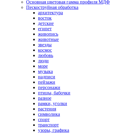
Основная цветовая гамма профиля МДФ
Пескоструйная обработка
архитектура
восток
детские
египет
живопись
животные
звезды
космос
любовь
люди
море
музыка
надписи
пейзажи
персонажи
птицы, бабочки
разное
рамки, уголки
растения
символика
спорт
транспорт
узоры, графика