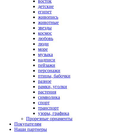
восток
детские
египет
живопись
животные
звезды
космос
любовь
люди
море
музыка
надписи
пейзажи
персонажи
птицы, бабочки
разное
рамки, уголки
растения
символика
спорт
транспорт
узоры, графика
Прорезные орнаменты
Покупателям
Наши партнеры