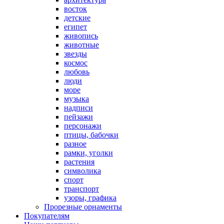
восток
детские
египет
живопись
животные
звезды
космос
любовь
люди
море
музыка
надписи
пейзажи
персонажи
птицы, бабочки
разное
рамки, уголки
растения
символика
спорт
транспорт
узоры, графика
Прорезные орнаменты
Покупателям