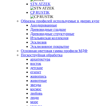
STN ATZEK
СP RUSTIK
Образцы профилей используемые в дверях купе
Анодированные
Древовидные гладкие
Древовидные структурные
Итальянская коллекция
Эсклюзив
Эсклюзивное покрытие
Основная цветовая гамма профиля МДФ
Пескоструйная обработка
архитектура
восток
детские
египет
живопись
животные
звезды
космос
любовь
люди
море