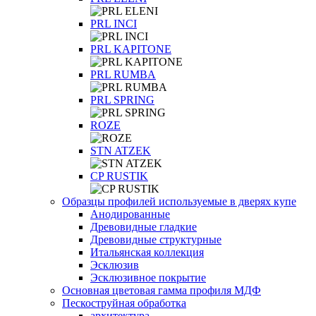
PRL INCI
PRL KAPITONE
PRL RUMBA
PRL SPRING
ROZE
STN ATZEK
СP RUSTIK
Образцы профилей используемые в дверях купе
Анодированные
Древовидные гладкие
Древовидные структурные
Итальянская коллекция
Эсклюзив
Эсклюзивное покрытие
Основная цветовая гамма профиля МДФ
Пескоструйная обработка
архитектура