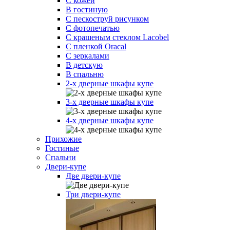
С кожей
В гостиную
С пескоструй рисунком
С фотопечатью
С крашеным стеклом Lacobel
С пленкой Oracal
С зеркалами
В детскую
В спальню
2-х дверные шкафы купе
3-х дверные шкафы купе
4-х дверные шкафы купе
Прихожие
Гостиные
Спальни
Двери-купе
Две двери-купе
Три двери-купе