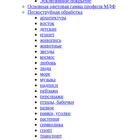
Эсклюзивное покрытие
Основная цветовая гамма профиля МДФ
Пескоструйная обработка
архитектура
восток
детские
египет
живопись
животные
звезды
космос
любовь
люди
море
музыка
надписи
пейзажи
персонажи
птицы, бабочки
разное
рамки, уголки
растения
символика
спорт
транспорт