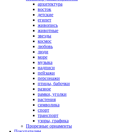
архитектура
восток
детские
египет
живопись
животные
звезды
космос
любовь
люди
море
музыка
надписи
пейзажи
персонажи
птицы, бабочки
разное
рамки, уголки
растения
символика
спорт
транспорт
узоры, графика
Прорезные орнаменты
Покупателям