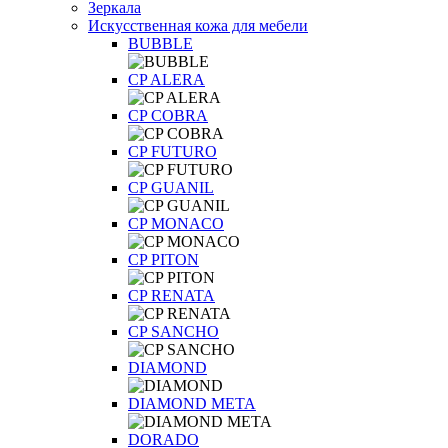
Зеркала
Искусственная кожа для мебели
BUBBLE
CP ALERA
CP COBRA
CP FUTURO
CP GUANIL
CP MONACO
CP PITON
CP RENATA
CP SANCHO
DIAMOND
DIAMOND META
DORADO