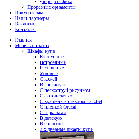
узоры, графика
Прорезные орнаменты
Покупателям
Наши партнеры
Вакансии
Контакты
Главная
Мебель на заказ
Шкафы-купе
Корпусные
Встроенные
Распашные
Угловые
С кожей
В гостиную
С пескоструй рисунком
С фотопечатью
С крашеным стеклом Lacobel
С пленкой Oracal
С зеркалами
В детскую
В спальню
2-х дверные шкафы купе