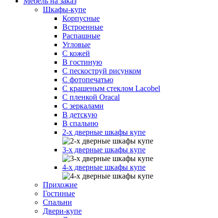
Мебель на заказ
Шкафы-купе
Корпусные
Встроенные
Распашные
Угловые
С кожей
В гостиную
С пескоструй рисунком
С фотопечатью
С крашеным стеклом Lacobel
С пленкой Oracal
С зеркалами
В детскую
В спальню
2-х дверные шкафы купе
3-х дверные шкафы купе
4-х дверные шкафы купе
Прихожие
Гостиные
Спальни
Двери-купе