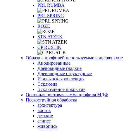
PRL RUMBA
PRL SPRING
ROZE
STN ATZEK
СP RUSTIK
Образцы профилей используемые в дверях купе
Анодированные
Древовидные гладкие
Древовидные структурные
Итальянская коллекция
Эсклюзив
Эсклюзивное покрытие
Основная цветовая гамма профиля МДФ
Пескоструйная обработка
архитектура
восток
детские
египет
живопись