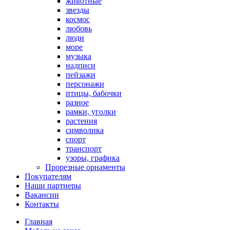
животные
звезды
космос
любовь
люди
море
музыка
надписи
пейзажи
персонажи
птицы, бабочки
разное
рамки, уголки
растения
символика
спорт
транспорт
узоры, графика
Прорезные орнаменты
Покупателям
Наши партнеры
Вакансии
Контакты
Главная