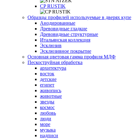
СP RUSTIK
Образцы профилей используемые в дверях купе
Анодированные
Древовидные гладкие
Древовидные структурные
Итальянская коллекция
Эсклюзив
Эсклюзивное покрытие
Основная цветовая гамма профиля МДФ
Пескоструйная обработка
архитектура
восток
детские
египет
живопись
животные
звезды
космос
любовь
люди
море
музыка
надписи