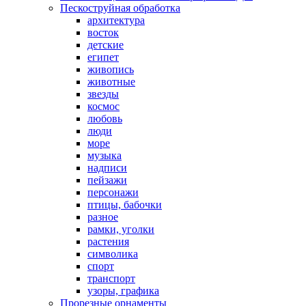
Пескоструйная обработка
архитектура
восток
детские
египет
живопись
животные
звезды
космос
любовь
люди
море
музыка
надписи
пейзажи
персонажи
птицы, бабочки
разное
рамки, уголки
растения
символика
спорт
транспорт
узоры, графика
Прорезные орнаменты