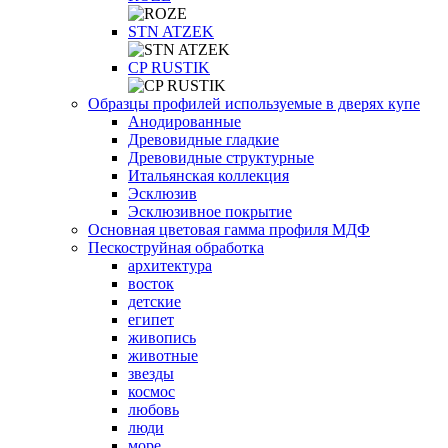
STN ATZEK
СP RUSTIK
Образцы профилей используемые в дверях купе
Анодированные
Древовидные гладкие
Древовидные структурные
Итальянская коллекция
Эсклюзив
Эсклюзивное покрытие
Основная цветовая гамма профиля МДФ
Пескоструйная обработка
архитектура
восток
детские
египет
живопись
животные
звезды
космос
любовь
люди
море