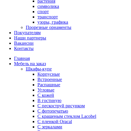
растения
символика
спорт
транспорт
узоры, графика
Прорезные орнаменты
Покупателям
Наши партнеры
Вакансии
Контакты
Главная
Мебель на заказ
Шкафы-купе
Корпусные
Встроенные
Распашные
Угловые
С кожей
В гостиную
С пескоструй рисунком
С фотопечатью
С крашеным стеклом Lacobel
С пленкой Oracal
С зеркалами