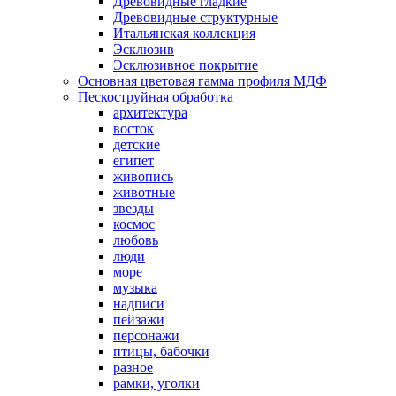
Древовидные гладкие
Древовидные структурные
Итальянская коллекция
Эсклюзив
Эсклюзивное покрытие
Основная цветовая гамма профиля МДФ
Пескоструйная обработка
архитектура
восток
детские
египет
живопись
животные
звезды
космос
любовь
люди
море
музыка
надписи
пейзажи
персонажи
птицы, бабочки
разное
рамки, уголки