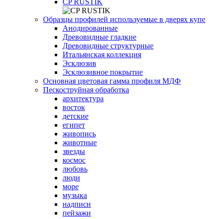
СP RUSTIK
Образцы профилей используемые в дверях купе
Анодированные
Древовидные гладкие
Древовидные структурные
Итальянская коллекция
Эсклюзив
Эсклюзивное покрытие
Основная цветовая гамма профиля МДФ
Пескоструйная обработка
архитектура
восток
детские
египет
живопись
животные
звезды
космос
любовь
люди
море
музыка
надписи
пейзажи