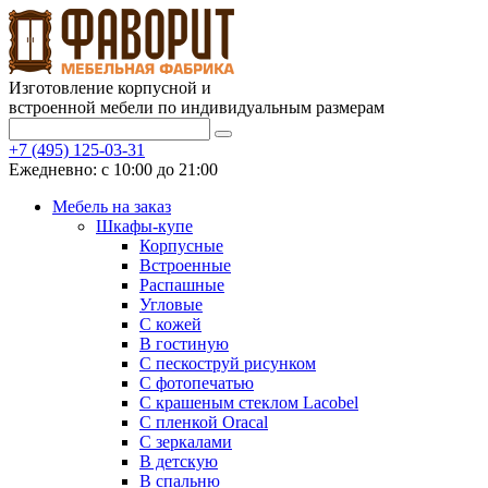
Изготовление корпусной и
встроенной мебели по индивидуальным размерам
+7 (495) 125-03-31
Ежедневно: с 10:00 до 21:00
Мебель на заказ
Шкафы-купе
Корпусные
Встроенные
Распашные
Угловые
С кожей
В гостиную
С пескоструй рисунком
С фотопечатью
С крашеным стеклом Lacobel
С пленкой Oracal
С зеркалами
В детскую
В спальню