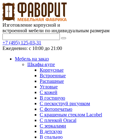
Изготовление корпусной и
встроенной мебели по индивидуальным размерам
+7 (495) 125-03-31
Ежедневно: с 10:00 до 21:00
Мебель на заказ
Шкафы-купе
Корпусные
Встроенные
Распашные
Угловые
С кожей
В гостиную
С пескоструй рисунком
С фотопечатью
С крашеным стеклом Lacobel
С пленкой Oracal
С зеркалами
В детскую
В спальню